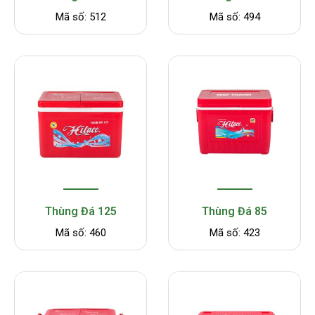
Mã số: 512
Mã số: 494
Thùng Đá 125
Thùng Đá 85
Mã số: 460
Mã số: 423