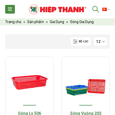
TI
Trang chủ
»
Sản phẩm
»
Gia Dụng
»
Sóng Gia Dụng
BỘ LỌC
Sóng Ly 506
Sóng Vuông 202