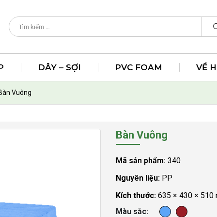
P
DÂY – SỢI
PVC FOAM
VỀ 
Bàn Vuông
Bàn Vuông
Mã sản phẩm:
340
Nguyên liệu:
PP
Kích thước:
635 × 430 × 510
Màu sắc