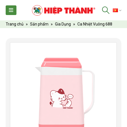
TI
Trang chủ
»
Sản phẩm
»
Gia Dụng
»
Ca Nhiệt Vuông 688