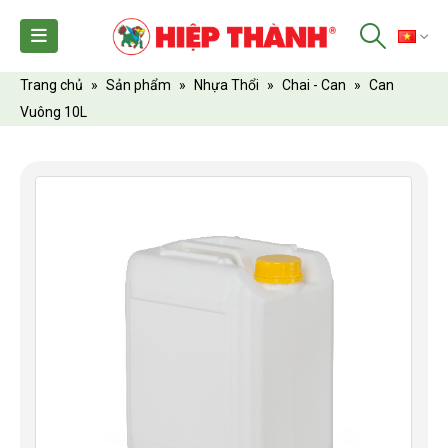
TI
Trang chủ
»
Sản phẩm
»
Nhựa Thổi
»
Chai - Can
»
Can
Vuông 10L