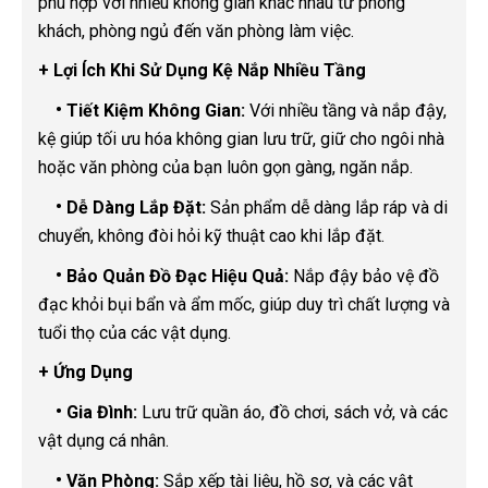
phù hợp với nhiều không gian khác nhau từ phòng
khách, phòng ngủ đến văn phòng làm việc.
+ Lợi Ích Khi Sử Dụng Kệ Nắp Nhiều Tầng
•
Tiết Kiệm Không Gian:
Với nhiều tầng và nắp đậy,
kệ giúp tối ưu hóa không gian lưu trữ, giữ cho ngôi nhà
hoặc văn phòng của bạn luôn gọn gàng, ngăn nắp.
•
Dễ Dàng Lắp Đặt:
Sản phẩm dễ dàng lắp ráp và di
chuyển, không đòi hỏi kỹ thuật cao khi lắp đặt.
•
Bảo Quản Đồ Đạc Hiệu Quả:
Nắp đậy bảo vệ đồ
đạc khỏi bụi bẩn và ẩm mốc, giúp duy trì chất lượng và
tuổi thọ của các vật dụng.
+ Ứng Dụng
•
Gia Đình:
Lưu trữ quần áo, đồ chơi, sách vở, và các
vật dụng cá nhân.
•
Văn Phòng:
Sắp xếp tài liệu, hồ sơ, và các vật