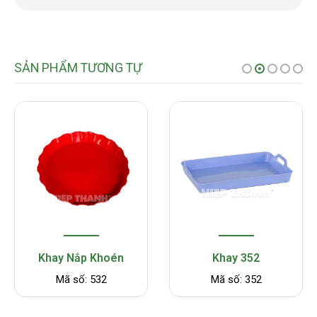
SẢN PHẨM TƯƠNG TỰ
Khay Nắp Khoén
Khay 352
K
Mã số: 532
Mã số: 352