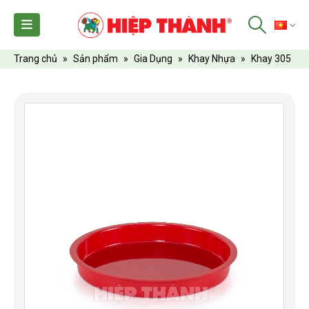
TI
Trang chủ
»
Sản phẩm
»
Gia Dụng
»
Khay Nhựa
»
Khay 305