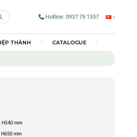
Hotline:
0937 79 1357
TIẾNG VIỆT
HIỆP THÀNH
CATALOGUE
 x H340 mm
 x H650 mm