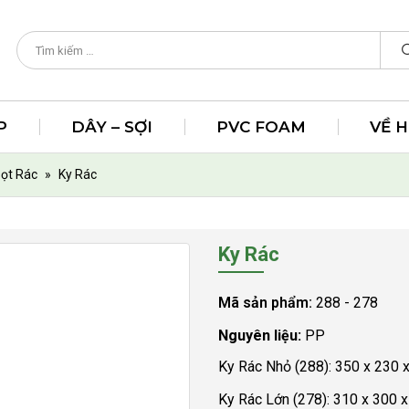
P
DÂY – SỢI
PVC FOAM
VỀ 
Sọt Rác
»
Ky Rác
Ky Rác
Mã sản phẩm:
288 - 278
Nguyên liệu:
PP
Ky Rác Nhỏ (288): 350 x 230
Ky Rác Lớn (278): 310 x 300