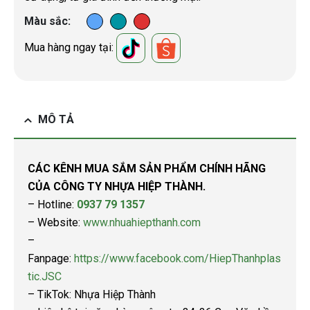
Màu sắc
Mua hàng ngay tại:
MÔ TẢ
CÁC KÊNH MUA SẮM SẢN PHẨM CHÍNH HÃNG
CỦA CÔNG TY NHỰA HIỆP THÀNH.
– Hotline:
0937 79 1357
– Website:
www.nhuahiepthanh.com
–
Fanpage:
https://www.facebook.com/HiepThanhplas
tic.JSC
– TikTok: Nhựa Hiệp Thành