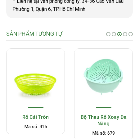
– Liên hệ tại văn phòng công ty: 34-36 Cao Văn Lầu
Phường 1, Quận 6, TP.Hồ Chí Minh
SẢN PHẨM TƯƠNG TỰ
Rổ Cải Tròn
Bộ Thau Rổ Xoay Đa
Năng
Mã số: 415
Mã số: 679