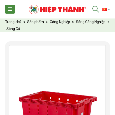
TI
Trang chủ
»
Sản phẩm
»
Công Nghiệp
»
Sóng Công Nghiệp
»
Sóng Cá