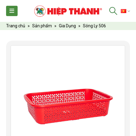
TI
Trang chủ
»
Sản phẩm
»
Gia Dụng
»
Sóng Ly 506