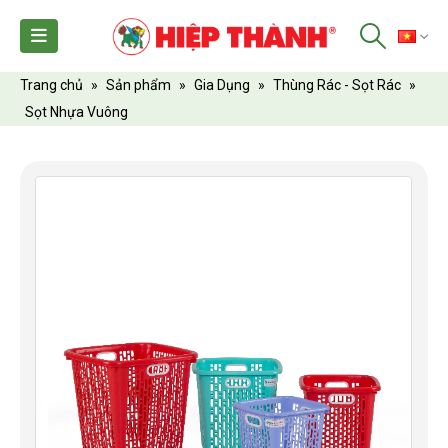
TI
Trang chủ
»
Sản phẩm
»
Gia Dụng
»
Thùng Rác - Sọt Rác
»
Sọt Nhựa Vuông