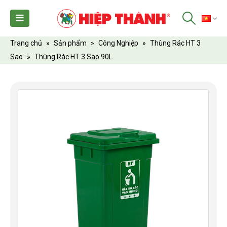
TI
Trang chủ
»
Sản phẩm
»
Công Nghiệp
»
Thùng Rác HT 3
Sao
»
Thùng Rác HT 3 Sao 90L