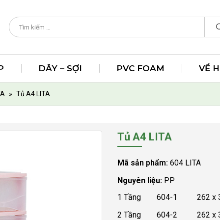
P
DÂY – SỢI
PVC FOAM
VỀ 
TA
»
Tủ A4 LITA
Tủ A4 LITA
Mã sản phẩm:
604 LITA
Nguyên liệu:
PP
1 Tầng 604-1 262 x 34
2 Tầng 604-2 262 x 34