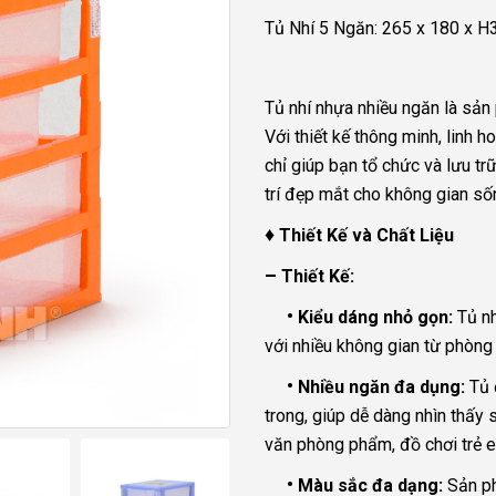
Tủ Nhí 5 Ngăn: 265 x 180 x 
Tủ nhí nhựa nhiều ngăn là sản 
Với thiết kế thông minh, linh 
chỉ giúp bạn tổ chức và lưu t
trí đẹp mắt cho không gian số
♦
Thiết Kế và Chất Liệu
–
Thiết Kế:
•
Kiểu dáng nhỏ gọn:
Tủ nh
với nhiều không gian từ phòng
•
Nhiều ngăn đa dụng:
Tủ đ
trong, giúp dễ dàng nhìn thấy
văn phòng phẩm, đồ chơi trẻ e
•
Màu sắc đa dạng:
Sản ph