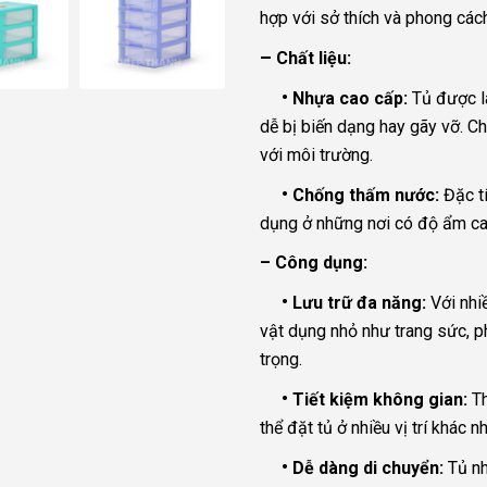
hợp với sở thích và phong cách
–
Chất liệu:
•
Nhựa cao cấp:
Tủ được là
dễ bị biến dạng hay gãy vỡ. Ch
với môi trường.
•
Chống thấm nước:
Đặc tí
dụng ở những nơi có độ ẩm ca
– Công dụng:
•
Lưu trữ đa năng:
Với nhi
vật dụng nhỏ như trang sức, ph
trọng.
•
Tiết kiệm không gian:
Th
thể đặt tủ ở nhiều vị trí khác
•
Dễ dàng di chuyển:
Tủ nh