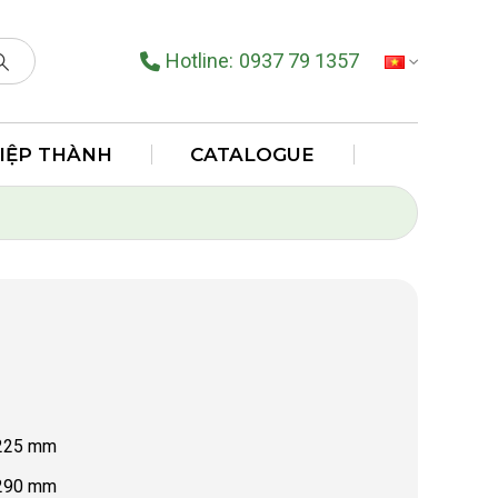
Hotline:
0937 79 1357
TIẾNG VIỆT
HIỆP THÀNH
CATALOGUE
H225 mm
H290 mm