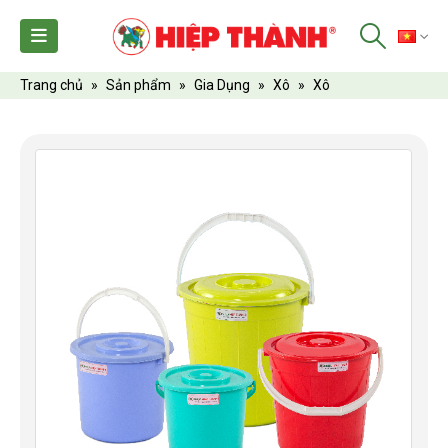
TI
Trang chủ
»
Sản phẩm
»
Gia Dụng
»
Xô
»
Xô