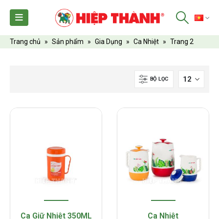
TI
Trang chủ
»
Sản phẩm
»
Gia Dụng
»
Ca Nhiệt
»
Trang 2
BỘ LỌC
Ca Giữ Nhiệt 350ML
Ca Nhiệt