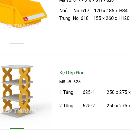
Mã số: 617 - 618 - 619 - 620
Nhỏ No. 617 120 x 185 x H84
Trung No. 618 155 x 260 x H120
Lớn No. 619 209 x 354 x H145
Đại …
Kệ Dép Đơn
Mã số: 625
1 Tầng 625-1 250 x 275 x
2 Tầng 625-2 250 x 275 x