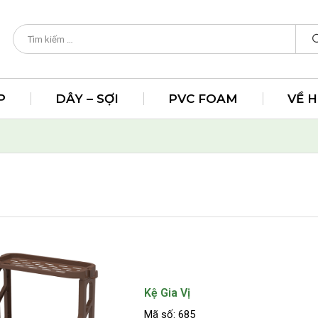
P
DÂY – SỢI
PVC FOAM
VỀ 
Kệ Gia Vị
Mã số: 685