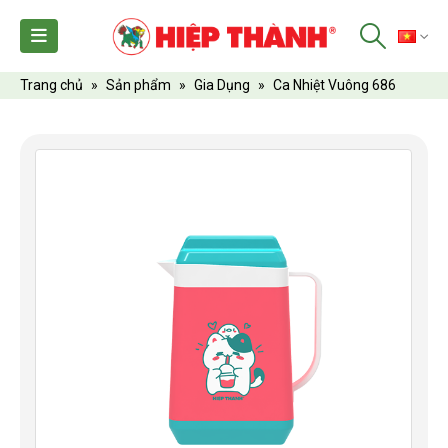
TI
Trang chủ
»
Sản phẩm
»
Gia Dụng
»
Ca Nhiệt Vuông 686