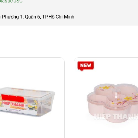
lastic.JSC
u Phường 1, Quận 6, TP.Hồ Chí Minh