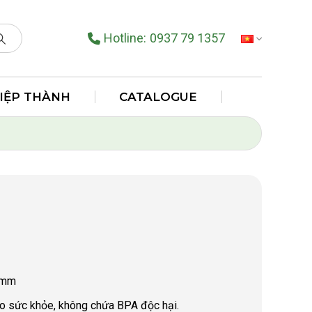
Hotline:
0937 79 1357
TIẾNG VIỆT
HIỆP THÀNH
CATALOGUE
 mm
ho sức khỏe, không chứa BPA độc hại.