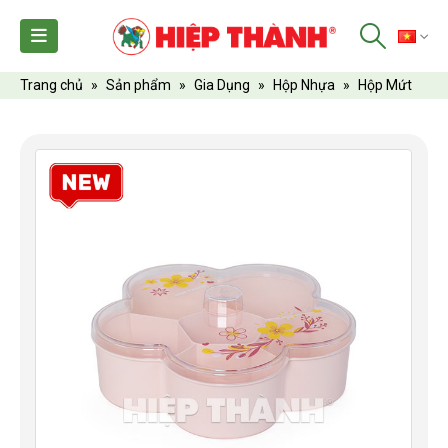
TI
Trang chủ
»
Sản phẩm
»
Gia Dụng
»
Hộp Nhựa
»
Hộp Mứt