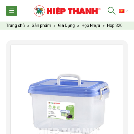
TI
Trang chủ
»
Sản phẩm
»
Gia Dụng
»
Hộp Nhựa
»
Hộp 320