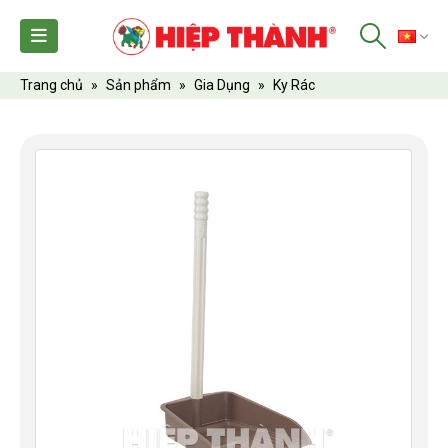
TI
Trang chủ
»
Sản phẩm
»
Gia Dụng
»
Ky Rác