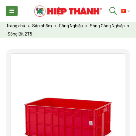
TI
Trang chủ
»
Sản phẩm
»
Công Nghiệp
»
Sóng Công Nghiệp
»
Sóng Bít 2T5