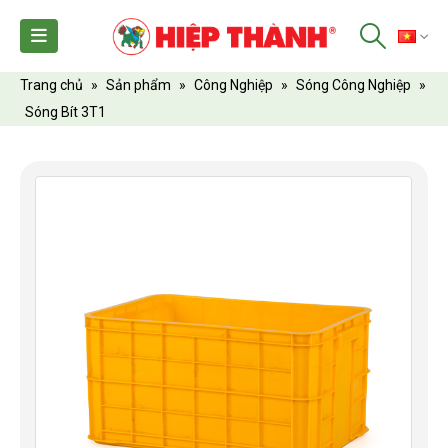
TI
Trang chủ
»
Sản phẩm
»
Công Nghiệp
»
Sóng Công Nghiệp
»
Sóng Bít 3T1