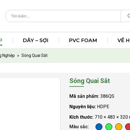
P
DÂY – SỢI
PVC FOAM
VỀ 
g Nghiệp
»
Sóng Quai Sắt
Sóng Quai Sắt
Mã sản phẩm:
386QS
Nguyên liệu:
HDPE
Kích thước:
710 × 483 × 320
Màu sắc