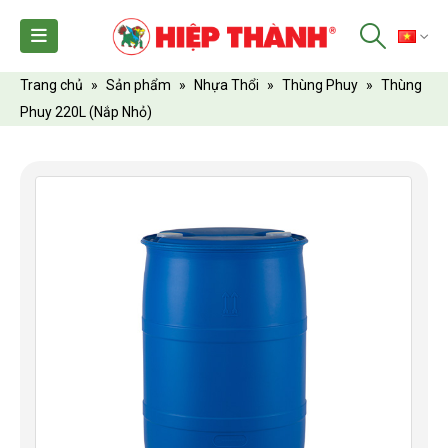
TI
Trang chủ
»
Sản phẩm
»
Nhựa Thổi
»
Thùng Phuy
»
Thùng
Phuy 220L (Nắp Nhỏ)