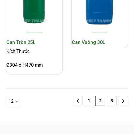
Can Tròn 25L
Can Vuông 30L
Kích Thước:
Ø304 x H470 mm
1
2
3