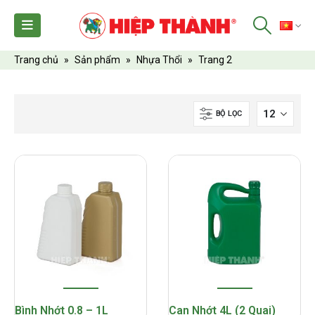
TI
Trang chủ
»
Sản phẩm
»
Nhựa Thổi
»
Trang 2
BỘ LỌC
Bình Nhớt 0.8 – 1L
Can Nhớt 4L (2 Quai)